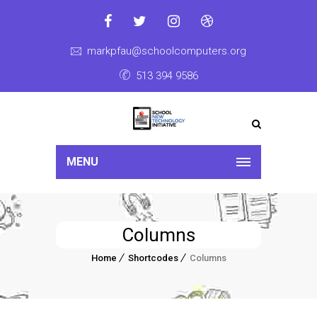
markpfau@schoolcomputers.org
513 394 9586
MENU
Columns
Home
Shortcodes
Columns